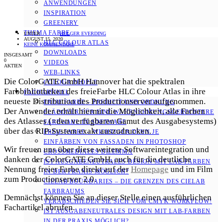
ANWENDUNGEN
INSPIRATION
GREENERY
THEMA FARBE
UNTER
HOLGER EVERDING
AUGUST 15, 2020
HLC COLOUR ATLAS
KEINE KOMMENTARE
DOWNLOADS
INSGESAMT
0
VIDEOS
AKTIEN
WEB-LINKS
Die ColorGATE GmbH Hannover hat die spektralen
COLOUR PEOPLE
Farbbibliotheken des freieFarbe HLC Colour Atlas in ihre
FACHARTIKEL
neueste Distribution des Productionserver aufgenommen.
FREIE FARBE – FREIHEIT UND ORDNUNG
Der Anwender erhält hiermit die Möglichkeit, alle Farben
PLÄDOYER FÜR EINE WAHRNEHMUNGS­­GERECHTERE
des Atlasses (=den verfügbaren Gamut des Ausgabesystems)
FARBWAHL IN SOFTWARE
über das RIP-System exakt auszudrucken.
FREIE FARBE – WICHTIGER DENN JE
EINFÄRBEN VON FASSADEN IN PHOTOSHOP
Wir freuen uns über diese weitere Softwareintegration und
CROSSMEDIALES DILEMMA
danken der ColorGATE GmbH, auch für die deutliche
IST AUSGABENEUTRALES DESIGN MIT LAB-FARBEN
Nennung freier Farbe direkt auf der
Homepage
und im Film
IN DER PRAXIS MÖGLICH?
zum Productionserver 2.0.
CIELAB BOUNDARIES – DIE GRENZEN DES CIELAB
FARBRAUMS
Demnächst können Sie an dieser Stelle einen ausführlichen
VERABSCHIEDEN SIE SICH VOM CMYK WORKFLOW!
Fachartikel abrufen.
IST AUSGABENEUTRALES DESIGN MIT LAB-FARBEN
IN DER PRAXIS MÖGLICH?