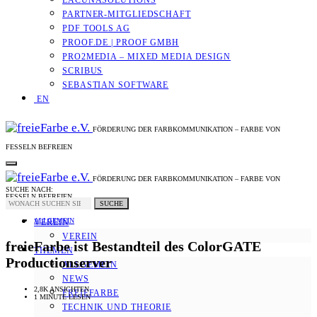
LACUNASOLUTIONS
PARTNER-MITGLIEDSCHAFT
PDF TOOLS AG
PROOF.DE | PROOF GMBH
PRO2MEDIA – MIXED MEDIA DESIGN
SCRIBUS
SEBASTIAN SOFTWARE
EN
FÖRDERUNG DER FARBKOMMUNIKATION – FARBE VON
FESSELN BEFREIEN
FÖRDERUNG DER FARBKOMMUNIKATION – FARBE VON
SUCHE NACH:
FESSELN BEFREIEN
SUCHE
ALLGEMEIN
VEREIN
VEREIN
freieFarbe ist Bestandteil des ColorGATE
THEMEN
Productionserver
ALLGEMEIN
NEWS
2,8K ANSICHTEN
FREIEFARBE
1 MINUTE LESEN
TECHNIK UND THEORIE