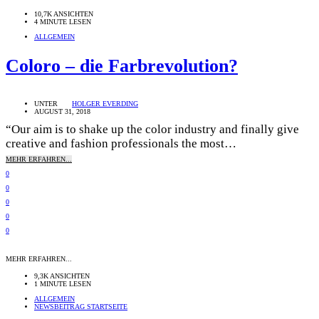
10,7K ANSICHTEN
4 MINUTE LESEN
ALLGEMEIN
Coloro – die Farbrevolution?
UNTER
HOLGER EVERDING
AUGUST 31, 2018
“Our aim is to shake up the color industry and finally give
creative and fashion professionals the most…
MEHR ERFAHREN...
0
0
0
0
0
MEHR ERFAHREN...
9,3K ANSICHTEN
1 MINUTE LESEN
ALLGEMEIN
NEWSBEITRAG STARTSEITE