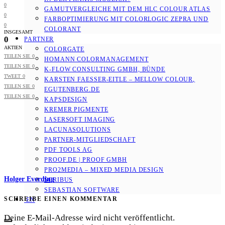
0
GAMUTVERGLEICHE MIT DEM HLC COLOUR ATLAS
0
FARBOPTIMIERUNG MIT COLORLOGIC ZEPRA UND
0
COLORANT
INSGESAMT
0
PARTNER
AKTIEN
COLORGATE
TEILEN SIE
0
HOMANN COLORMANAGEMENT
TEILEN SIE
0
K-FLOW CONSULTING GMBH, BÜNDE
TWEET
0
KARSTEN FAESSER-EITLE – MELLOW COLOUR, E
TEILEN SIE
0
GUTENBERG.DE
TEILEN SIE
0
KAPSDESIGN
KREMER PIGMENTE
LASERSOFT IMAGING
LACUNASOLUTIONS
PARTNER-MITGLIEDSCHAFT
PDF TOOLS AG
PROOF.DE | PROOF GMBH
PRO2MEDIA – MIXED MEDIA DESIGN
Holger Everding
SCRIBUS
SEBASTIAN SOFTWARE
SCHREIBE EINEN KOMMENTAR
EN
Deine E-Mail-Adresse wird nicht veröffentlicht.