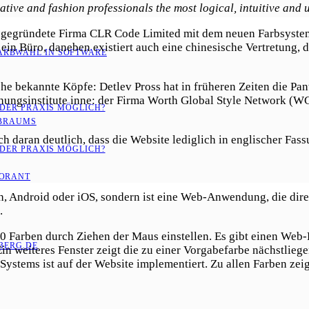
ative and fashion professionals the most logical, intuitive and u
017 gegründete Firma CLR Code Limited mit dem neuen Farbsyst
ein Büro, daneben existiert auch eine chinesische Vertretung, 
ARBWAHL IN SOFTWARE
e bekannte Köpfe: Detlev Pross hat in früheren Zeiten die Pant
schungsinstitute inne: der Firma Worth Global Style Network
 DER PRAXIS MÖGLICH?
RBRAUMS
daran deutlich, dass die Website lediglich in englischer Fassu
 DER PRAXIS MÖGLICH?
LORANT
h, Android oder iOS, sondern ist eine Web-Anwendung, die dire
.
0 Farben durch Ziehen der Maus einstellen. Es gibt einen Web-F
ERG.DE
in weiteres Fenster zeigt die zu einer Vorgabefarbe nächstli
ystems ist auf der Website implementiert. Zu allen Farben ze