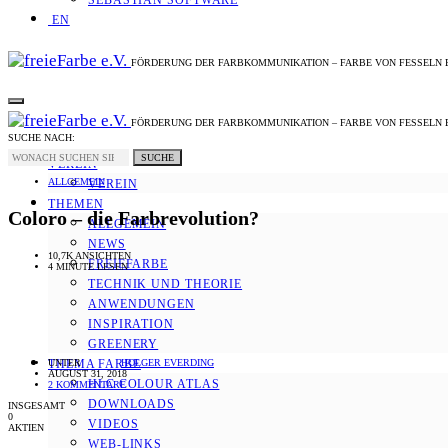
SEBASTIAN SOFTWARE
EN
FÖRDERUNG DER FARBKOMMUNIKATION – FARBE VON FESSELN 
FÖRDERUNG DER FARBKOMMUNIKATION – FARBE VON FESSELN 
SUCHE NACH:
SUCHE
VEREIN
ALLGEMEIN
VEREIN
THEMEN
Coloro – die Farbrevolution?
ALLGEMEIN
NEWS
10,7K ANSICHTEN
FREIEFARBE
4 MINUTE LESEN
TECHNIK UND THEORIE
ANWENDUNGEN
INSPIRATION
GREENERY
UNTER
HOLGER EVERDING
THEMA FARBE
AUGUST 31, 2018
HLC COLOUR ATLAS
2 KOMMENTARE
DOWNLOADS
INSGESAMT
0
VIDEOS
AKTIEN
WEB-LINKS