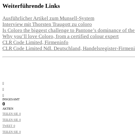
Weiterführende Links
Ausführlicher Artikel zum Munsell-System
Interview mit Thorsten Traugott zu coloro
Is Coloro the biggest challenge to Pantone’s dominance of th
Why you’ll love Coloro, from a certified colour expert
CLR Code Limited, Firmeninfo
CLR Code Limited Ndl. Deutschland, Handelsregister-Firmen
0
0
0
INSGESAMT
0
AKTIEN
TEILEN SIE
0
TEILEN SIE
0
TWEET
0
TEILEN SIE
0