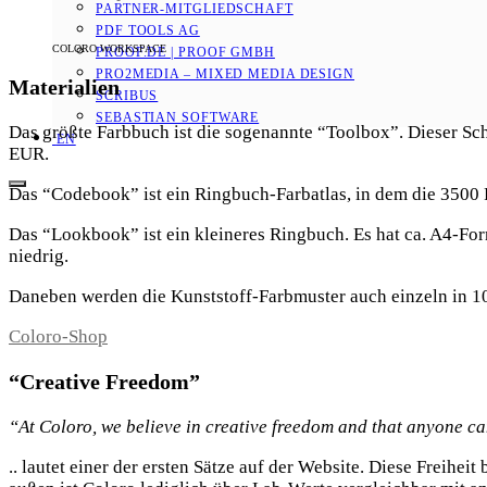
PARTNER-MITGLIEDSCHAFT
PDF TOOLS AG
COLORO WORKSPACE
PROOF.DE | PROOF GMBH
PRO2MEDIA – MIXED MEDIA DESIGN
Materialien
SCRIBUS
SEBASTIAN SOFTWARE
Das größte Farbbuch ist die sogenannte “Toolbox”. Dieser S
EN
EUR.
Das “Codebook” ist ein Ringbuch-Farbatlas, in dem die 3500
Das “Lookbook” ist ein kleineres Ringbuch. Es hat ca. A4-For
niedrig.
Daneben werden die Kunststoff-Farbmuster auch einzeln in
Coloro-Shop
“Creative Freedom”
“At Coloro, we believe in creative freedom and that anyone ca
.. lautet einer der ersten Sätze auf der Website. Diese Freih