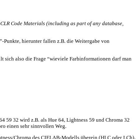
he CLR Code Materials (including as part of any database,
”-Punkte, hierunter fallen z.B. die Weitergabe von
lt sich also die Frage “wieviele Farbinformationen darf man
 59 32 wird z.B. als Hue 64, Lightness 59 und Chroma 32
oro einen sehr sinnvollen Weg.
ightness/Chroma des CIELAB-Modells überein (HLC oder LCh).