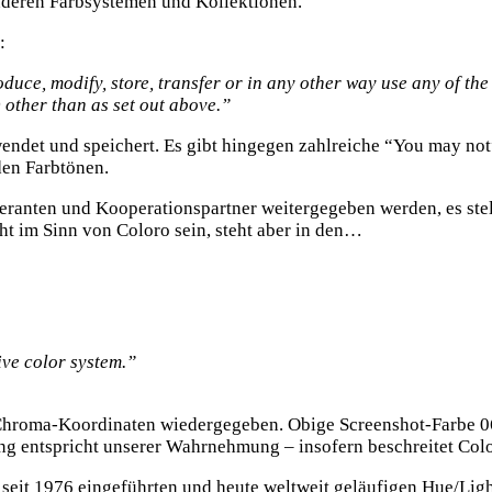
anderen Farbsystemen und Kollektionen.
:
oduce, modify, store, transfer or in any other way use any of t
) other than as set out above.”
wendet und speichert. Es gibt hingegen zahlreiche “You may not
den Farbtönen.
feranten und Kooperationspartner weitergegeben werden, es stel
ht im Sinn von Coloro sein, steht aber in den…
ive color system.”
hroma-Koordinaten wiedergegeben. Obige Screenshot-Farbe 064
ung entspricht unserer Wahrnehmung – insofern beschreitet Col
 seit 1976 eingeführten und heute weltweit geläufigen Hue/L