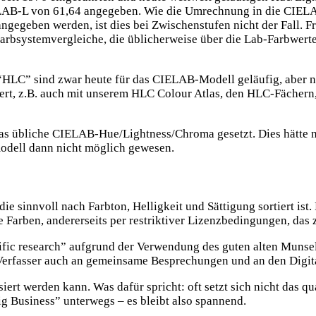
IELAB-L von 61,64 angegeben. Wie die Umrechnung in die CIELA
ngegeben werden, ist dies bei Zwischenstufen nicht der Fall.
rbsystemvergleiche, die üblicherweise über die Lab-Farbwerte 
C” sind zwar heute für das CIELAB-Modell geläufig, aber nich
ert, z.B. auch mit unserem HLC Colour Atlas, den HLC-Fächer
uf das übliche CIELAB-Hue/Lightness/Chroma gesetzt. Dies hätte
zmodell dann nicht möglich gewesen.
ie sinnvoll nach Farbton, Helligkeit und Sättigung sortiert ist. 
e Farben, andererseits per restriktiver Lizenzbedingungen, das z
entific research” aufgrund der Verwendung des guten alten Munse
erfasser auch an gemeinsame Besprechungen und an den Digita
iert werden kann. Was dafür spricht: oft setzt sich nicht das qu
ig Business” unterwegs – es bleibt also spannend.