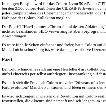
Im obigen Beispiel wird für das Coloro-L von 59 z.B. ein C
bei den 3.500 coloro-Farbtönen die CILEAB-Farbwerte noch a
jeder Computer über das Colormanagement beherrscht, oder Fa
Farbtöne der Coloro-Kollektion möglich.
Der Begriff “Hue/Lightness/Chroma” und dessen Abkürzung “HL
nicht zu beanstanden. HLC-Verwirrung ist aber vorprogrammi
Anwendungen.
Es wäre für alle Seiten einfacher und freier, hätte Coloro a
Modell nicht schutzfähig ist, wäre das o.g. restriktive Lizen
Fazit
Bei Coloro handelt es sich um eine Hersteller-Farbkollektion, d
unfrei einerseits per selbst auferlegter Einschränkung auf fest
Es stellt sich die Frage, ab Coloro trotz der “20 years of sci
Farbrevolution? Manche Funktionen und Ideen erinnern den V
Es wird sich zeigen, inwiefern die Revolution mit Coloro realis
festzustellen, die Akteure sind namhaft und seit langem im “B