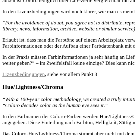
außen ist Coloro lediglich über Lab-Werte vergleichbar mit 
In den Lizenzbedingungen wird noch klarer, wie man es meint
“For the avoidance of doubt, you agree not to distribute, repr
library, news, information, archive, website or similar service
Erlaubt ist, dass man die Farbtöne auf einem Arbeitsplatz ver
Farbinformationen oder der Aufbau einer Farbdatenbank mit 
In der Praxis müssen Farbinformationen ja sehr häufig an Lie
weiter geben?” – im Zweifelsfall keine einzige? Dies kann nic
Lizenzbedingungen
, siehe vor allem Punkt 3
Hue/Lightness/Chroma
“With a 100-year color methodology, we created a truly intuit
“Coloro decodes color as the human eye sees it.”
In den Farbnamen der Coloro-Farben werden Hue/Lightness/C
angegeben. Diese Einteilung nach Farbton, Helligkeit, Sättig
Das Coloro-Hue/Lightness/Chroma stimmt aber nicht mit dem