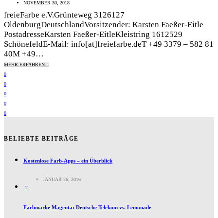
NOVEMBER 30, 2018
freieFarbe e.V.Grünteweg 3126127
OldenburgDeutschlandVorsitzender: Karsten Faeßer-Eitle
PostadresseKarsten Faeßer-EitleKleistring 1612529
SchönefeldE-Mail: info[at]freiefarbe.deT +49 3379 – 582 81
40M +49…
MEHR ERFAHREN...
0
0
0
0
0
BELIEBTE BEITRÄGE
Kostenlose Farb-Apps – ein Überblick
JANUAR 26, 2016
2
Farbmarke Magenta: Deutsche Telekom vs. Lemonade