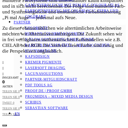
Hunderte Farbsysteme sind untereinander kaum kompatibel
GAMUTVERGLEICHE MIT DEM HLC COLOUR ATLAS
und in sich nicht berechenbar. Die Folge sind manuelle Farb-
FARBOPTIMIERUNG MIT COLORLOGIC ZEPRA UND
und Systemvergleiche und umständliche Farbabmusterung
COLORANT
„Pi mal Auge“ – jedesmal aufs Neue.
PARTNER
Zu dieser ebenso üblichen wie altertümlichen Arbeitsweise
COLORGATE
möchten wir Alternativen aufzeigen. Die Zukunft sehen wir
HOMANN COLORMANAGEMENT
in frei verfügbaren mathematischen Farbmodellen wie z.B.
K-FLOW CONSULTING GMBH, BÜNDE
CIELAB oder RGB. Die Vorteile freier Farbe sind riesig und
KARSTEN FAESSER-EITLE – MELLOW COLOUR, E
die Perspektiven unglaublich.
GUTENBERG.DE
KAPSDESIGN
KREMER PIGMENTE
0
LASERSOFT IMAGING
0
LACUNASOLUTIONS
0
INSGESAMT
PARTNER-MITGLIEDSCHAFT
0
PDF TOOLS AG
AKTIEN
PROOF.DE | PROOF GMBH
TEILEN SIE
0
PRO2MEDIA – MIXED MEDIA DESIGN
TEILEN SIE
0
SCRIBUS
TWEET
0
SEBASTIAN SOFTWARE
TEILEN SIE
0
EN
TEILEN SIE
0