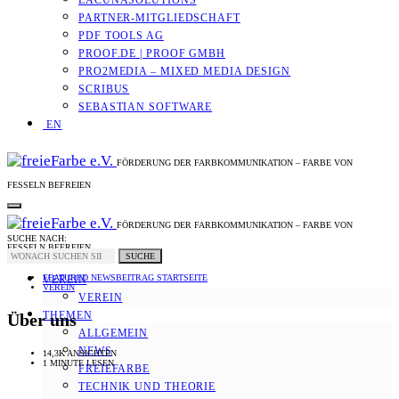
LACUNASOLUTIONS
PARTNER-MITGLIEDSCHAFT
PDF TOOLS AG
PROOF.DE | PROOF GMBH
PRO2MEDIA – MIXED MEDIA DESIGN
SCRIBUS
SEBASTIAN SOFTWARE
EN
FÖRDERUNG DER FARBKOMMUNIKATION – FARBE VON
FESSELN BEFREIEN
FÖRDERUNG DER FARBKOMMUNIKATION – FARBE VON
SUCHE NACH:
FESSELN BEFREIEN
SUCHE
FEATURED NEWSBEITRAG STARTSEITE
VEREIN
VEREIN
VEREIN
THEMEN
Über uns
ALLGEMEIN
NEWS
14,3K ANSICHTEN
1 MINUTE LESEN
FREIEFARBE
TECHNIK UND THEORIE