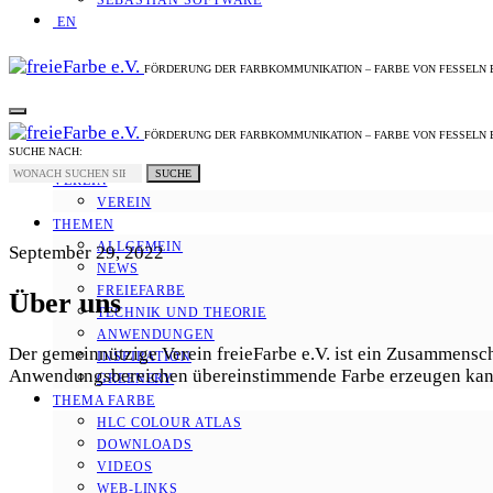
SEBASTIAN SOFTWARE
EN
FÖRDERUNG DER FARBKOMMUNIKATION – FARBE VON FESSELN 
FÖRDERUNG DER FARBKOMMUNIKATION – FARBE VON FESSELN 
SUCHE NACH:
SUCHE
VEREIN
VEREIN
THEMEN
ALLGEMEIN
September 29, 2022
NEWS
FREIEFARBE
Über uns
TECHNIK UND THEORIE
ANWENDUNGEN
Der gemeinnützige Verein freieFarbe e.V. ist ein Zusammensc
INSPIRATION
Anwendungsbereichen übereinstimmende Farbe erzeugen kan
GREENERY
THEMA FARBE
HLC COLOUR ATLAS
DOWNLOADS
VIDEOS
WEB-LINKS