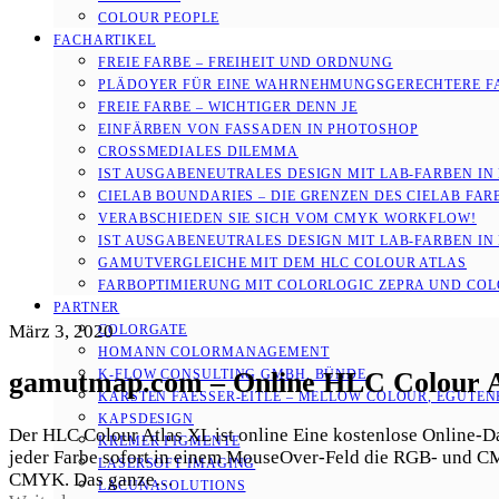
COLOUR PEOPLE
FACHARTIKEL
FREIE FARBE – FREIHEIT UND ORDNUNG
PLÄDOYER FÜR EINE WAHRNEHMUNGS­­GERECHTERE F
FREIE FARBE – WICHTIGER DENN JE
EINFÄRBEN VON FASSADEN IN PHOTOSHOP
CROSSMEDIALES DILEMMA
IST AUSGABENEUTRALES DESIGN MIT LAB-FARBEN IN
CIELAB BOUNDARIES – DIE GRENZEN DES CIELAB FA
VERABSCHIEDEN SIE SICH VOM CMYK WORKFLOW!
IST AUSGABENEUTRALES DESIGN MIT LAB-FARBEN IN
GAMUTVERGLEICHE MIT DEM HLC COLOUR ATLAS
FARBOPTIMIERUNG MIT COLORLOGIC ZEPRA UND CO
PARTNER
März 3, 2020
COLORGATE
HOMANN COLORMANAGEMENT
K-FLOW CONSULTING GMBH, BÜNDE
gamutmap.com – Online HLC Colour A
KARSTEN FAESSER-EITLE – MELLOW COLOUR, EGUTENB
KAPSDESIGN
Der HLC Colour Atlas XL ist online Eine kostenlose Online-D
KREMER PIGMENTE
jeder Farbe sofort in einem MouseOver-Feld die RGB- und C
LASERSOFT IMAGING
CMYK. Das ganze…
LACUNASOLUTIONS