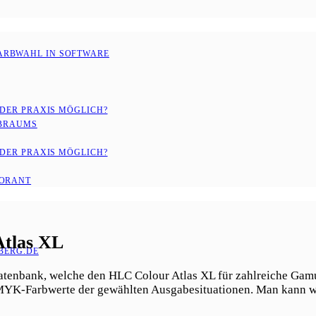
ARBWAHL IN SOFTWARE
 DER PRAXIS MÖGLICH?
RBRAUMS
 DER PRAXIS MÖGLICH?
LORANT
tlas XL
ERG.DE
atenbank, welche den HLC Colour Atlas XL für zahlreiche Gamut
MYK-Farbwerte der gewählten Ausgabesituationen. Man kann w