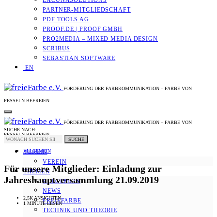
LACUNASOLUTIONS
PARTNER-MITGLIEDSCHAFT
PDF TOOLS AG
PROOF.DE | PROOF GMBH
PRO2MEDIA – MIXED MEDIA DESIGN
SCRIBUS
SEBASTIAN SOFTWARE
EN
FÖRDERUNG DER FARBKOMMUNIKATION – FARBE VON
FESSELN BEFREIEN
FÖRDERUNG DER FARBKOMMUNIKATION – FARBE VON
SUCHE NACH:
FESSELN BEFREIEN
SUCHE
ALLGEMEIN
VEREIN
VEREIN
Für unsere Mitglieder: Einladung zur
THEMEN
Jahreshauptversammlung 21.09.2019
ALLGEMEIN
NEWS
2,5K ANSICHTEN
FREIEFARBE
1 MINUTE LESEN
TECHNIK UND THEORIE