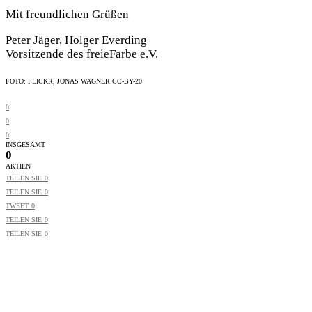
Mit freundlichen Grüßen
Peter Jäger, Holger Everding
Vorsitzende des freieFarbe e.V.
FOTO: FLICKR, JONAS WAGNER CC-BY-20
0
0
0
INSGESAMT
0
AKTIEN
TEILEN SIE
0
TEILEN SIE
0
TWEET
0
TEILEN SIE
0
TEILEN SIE
0