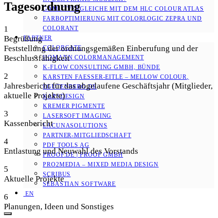
Tagesordnung
GAMUTVERGLEICHE MIT DEM HLC COLOUR ATLAS
FARBOPTIMIERUNG MIT COLORLOGIC ZEPRA UND
1
COLORANT
Begrüßung
PARTNER
Feststellung der ordnungsgemäßen Einberufung und der
COLORGATE
Beschlussfähigkeit
HOMANN COLORMANAGEMENT
K-FLOW CONSULTING GMBH, BÜNDE
2
KARSTEN FAESSER-EITLE – MELLOW COLOUR, E
Jahresbericht für das abgelaufene Geschäftsjahr (Mitglieder,
GUTENBERG.DE
aktuelle Projekte)
KAPSDESIGN
KREMER PIGMENTE
3
LASERSOFT IMAGING
Kassenbericht
LACUNASOLUTIONS
PARTNER-MITGLIEDSCHAFT
4
PDF TOOLS AG
Entlastung und Neuwahl des Vorstands
PROOF.DE | PROOF GMBH
PRO2MEDIA – MIXED MEDIA DESIGN
5
SCRIBUS
Aktuelle Projekte
SEBASTIAN SOFTWARE
EN
6
Planungen, Ideen und Sonstiges