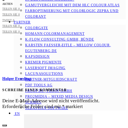
AKTIEN
GAMUTVERGLEICHE MIT DEM HLC COLOUR ATLAS
TEILEN SIE
0
FARBOPTIMIERUNG MIT COLORLOGIC ZEPRA UND
TEILEN SIE
0
COLORANT
TWEET
0
PARTNER
TEILEN SIE
0
COLORGATE
TEILEN SIE
0
HOMANN COLORMANAGEMENT
K-FLOW CONSULTING GMBH, BÜNDE
KARSTEN FAESSER-EITLE – MELLOW COLOUR, E
GUTENBERG.DE
KAPSDESIGN
KREMER PIGMENTE
LASERSOFT IMAGING
LACUNASOLUTIONS
Holger Everding
PARTNER-MITGLIEDSCHAFT
PDF TOOLS AG
SCHREIBE EINEN KOMMENTAR
PROOF.DE | PROOF GMBH
PRO2MEDIA – MIXED MEDIA DESIGN
Deine E-Mail-Adresse wird nicht veröffentlicht.
SCRIBUS
Erforderliche Felder sind mit
*
markiert
SEBASTIAN SOFTWARE
EN