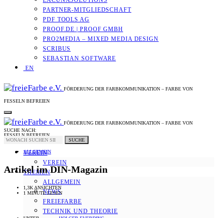
LACUNASOLUTIONS
PARTNER-MITGLIEDSCHAFT
PDF TOOLS AG
PROOF.DE | PROOF GMBH
PRO2MEDIA – MIXED MEDIA DESIGN
SCRIBUS
SEBASTIAN SOFTWARE
EN
FÖRDERUNG DER FARBKOMMUNIKATION – FARBE VON
FESSELN BEFREIEN
FÖRDERUNG DER FARBKOMMUNIKATION – FARBE VON
SUCHE NACH:
FESSELN BEFREIEN
SUCHE
ALLGEMEIN
VEREIN
VEREIN
Artikel im DIN-Magazin
THEMEN
ALLGEMEIN
1,3K ANSICHTEN
NEWS
1 MINUTE LESEN
FREIEFARBE
TECHNIK UND THEORIE