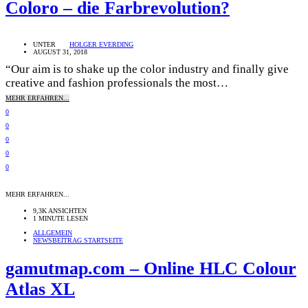
Coloro – die Farbrevolution?
UNTER
HOLGER EVERDING
AUGUST 31, 2018
“Our aim is to shake up the color industry and finally give
creative and fashion professionals the most…
MEHR ERFAHREN...
0
0
0
0
0
MEHR ERFAHREN...
9,3K ANSICHTEN
1 MINUTE LESEN
ALLGEMEIN
NEWSBEITRAG STARTSEITE
gamutmap.com – Online HLC Colour
Atlas XL