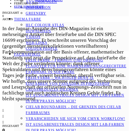
UNTER
HOLGER EVERDING
ANWENDUNGEN
FEBRUAR 5, 2019
KEINE KOMMENTARE
INSPIRATION
INSGESAMT
GREENERY
0
THEMA FARBE
AKTIEN
HLC COLOUR ATLAS
In der Januar-Ausgabe des DIN-Magazins ist ein
DOWNLOADS
mehrseitiger Artikel über freieFarbe und die DIN SPEC
VIDEOS
16699 erschienen. Er beschreibt unseren Vorschlag der
WEB-LINKS
(gegenüber Herstellerkollektionen vorteilhafteren)
COLOUR PEOPLE
Farbkommunikation auf der Basis offener, mathematischer
FACHARTIKEL
Standards und zeigt die Perspektive auf, dass freieFarbe die
FREIE FARBE – FREIHEIT UND ORDNUNG
Welt der Farbe verändern könnte: dank offener
PLÄDOYER FÜR EINE WAHRNEHMUNGS­­GERECHTERE
Spektraldaten und Berechnungsverfahren könnte eines
FARBWAHL IN SOFTWARE
Tages jede Farbe, soweit herstellbar, überall verfügbar sein.
FREIE FARBE – WICHTIGER DENN JE
Wir hoffen, dass unsere Stimme aufgrund der Verbreitung
EINFÄRBEN VON FASSADEN IN PHOTOSHOP
und Leserschaft der offiziellen Normungs-Zeitschrift nun in
CROSSMEDIALES DILEMMA
fachlichen und auch politischen Kreisen Gehör findet. Es
IST AUSGABENEUTRALES DESIGN MIT LAB-FARBEN
bleibt spannend…
IN DER PRAXIS MÖGLICH?
CIELAB BOUNDARIES – DIE GRENZEN DES CIELAB
0
FARBRAUMS
0
VERABSCHIEDEN SIE SICH VOM CMYK WORKFLOW!
0
IST AUSGABENEUTRALES DESIGN MIT LAB-FARBEN
INSGESAMT
0
IN DER PRAXIS MÖGLICH?