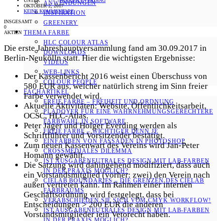
UNTER
HOLGER EVERDING
ANWENDUNGEN
OKTOBER 2, 2017
KEINE KOMMENTARE
INSPIRATION
INSGESAMT
GREENERY
0
THEMA FARBE
AKTIEN
HLC COLOUR ATLAS
Die erste Jahreshauptversammlung fand am 30.09.2017 in
DOWNLOADS
Berlin-Neukölln statt. Hier die wichtigsten Ergebnisse:
VIDEOS
WEB-LINKS
Der Kassenbericht 2016 weist einen Überschuss von
COLOUR PEOPLE
580 EUR aus, welcher natürlich streng im Sinn freier
FACHARTIKEL
Farbe verwendet wird.
FREIE FARBE – FREIHEIT UND ORDNUNG
Aktuelle Aktivitäten: Website, Öffentlichkeitsarbeit,
PLÄDOYER FÜR EINE WAHRNEHMUNGS­­GERECHTERE
OCSC, HLC-Atlas.
FARBWAHL IN SOFTWARE
Peter Jäger und Holger Everding werden als
FREIE FARBE – WICHTIGER DENN JE
Schriftführer und Vorsitzender bestätigt.
EINFÄRBEN VON FASSADEN IN PHOTOSHOP
Zum neuen Kassenwart des Vereins wird Jan-Peter
CROSSMEDIALES DILEMMA
Homann gewählt.
IST AUSGABENEUTRALES DESIGN MIT LAB-FARBEN
Die Satzung wird dahingehend modifiziert, dass auch
IN DER PRAXIS MÖGLICH?
ein Vorstandsmitglied (vorher: zwei) den Verein nach
CIELAB BOUNDARIES – DIE GRENZEN DES CIELAB
außen vertreten kann. Im Rahmen einer internen
FARBRAUMS
Geschäftsordnung wird festgelegt, dass bei
VERABSCHIEDEN SIE SICH VOM CMYK WORKFLOW!
Entscheidungen > 200 EUR die anderen
IST AUSGABENEUTRALES DESIGN MIT LAB-FARBEN
Vorstandsmitglieder iein Vetorecht haben.
IN DER PRAXIS MÖGLICH?