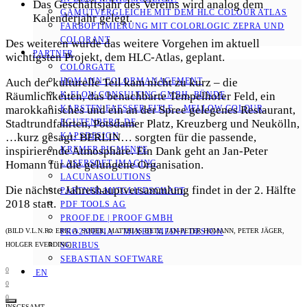
Das Geschäftsjahr des Vereins wird analog dem
GAMUTVERGLEICHE MIT DEM HLC COLOUR ATLAS
Kalenderjahr gelegt.
FARBOPTIMIERUNG MIT COLORLOGIC ZEPRA UND
COLORANT
Des weiteren wurde das weitere Vorgehen im aktuell
PARTNER
wichtigsten Projekt, dem HLC-Atlas, geplant.
COLORGATE
Auch der kulturelle Teil kam nicht zu kurz – die
HOMANN COLORMANAGEMENT
Räumlichkeiten, das benachbarte Tempelhofer Feld, ein
K-FLOW CONSULTING GMBH, BÜNDE
marokkanisches und ein an der Spree gelegenes Restaurant,
KARSTEN FAESSER-EITLE – MELLOW COLOUR, E
Stadtrundfahrten, Potsdamer Platz, Kreuzberg und Neukölln,
GUTENBERG.DE
…kurz gesagt: BERLIN… sorgten für die passende,
KAPSDESIGN
inspirierende Atmosphäre. Ein Dank geht an Jan-Peter
KREMER PIGMENTE
Homann für die gelungene Organisation.
LASERSOFT IMAGING
LACUNASOLUTIONS
Die nächste Jahreshauptversammlung findet in der 2. Hälfte
PARTNER-MITGLIEDSCHAFT
2018 statt.
PDF TOOLS AG
PROOF.DE | PROOF GMBH
(BILD V.L.N.R.: ERIC A. SODER, MATTHIAS BETZ, JAN-PETER HOMANN, PETER JÄGER,
PRO2MEDIA – MIXED MEDIA DESIGN
HOLGER EVERDING)
SCRIBUS
SEBASTIAN SOFTWARE
0
EN
0
0
INSGESAMT