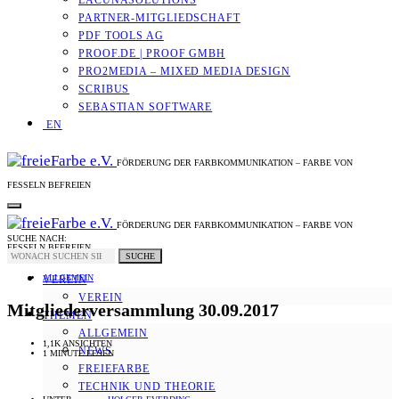
LACUNASOLUTIONS
PARTNER-MITGLIEDSCHAFT
PDF TOOLS AG
PROOF.DE | PROOF GMBH
PRO2MEDIA – MIXED MEDIA DESIGN
SCRIBUS
SEBASTIAN SOFTWARE
EN
FÖRDERUNG DER FARBKOMMUNIKATION – FARBE VON
FESSELN BEFREIEN
FÖRDERUNG DER FARBKOMMUNIKATION – FARBE VON
SUCHE NACH:
FESSELN BEFREIEN
SUCHE
ALLGEMEIN
VEREIN
VEREIN
Mitgliederversammlung 30.09.2017
THEMEN
ALLGEMEIN
1,1K ANSICHTEN
NEWS
1 MINUTE LESEN
FREIEFARBE
TECHNIK UND THEORIE