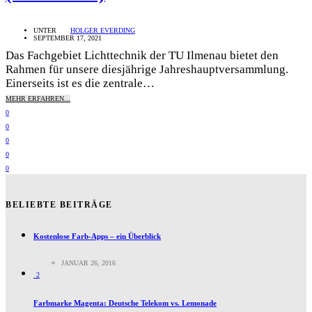
UNTER
HOLGER EVERDING
SEPTEMBER 17, 2021
Das Fachgebiet Lichttechnik der TU Ilmenau bietet den
Rahmen für unsere diesjährige Jahreshauptversammlung.
Einerseits ist es die zentrale…
MEHR ERFAHREN...
0
0
0
0
0
BELIEBTE BEITRÄGE
Kostenlose Farb-Apps – ein Überblick
JANUAR 26, 2016
2
Farbmarke Magenta: Deutsche Telekom vs. Lemonade