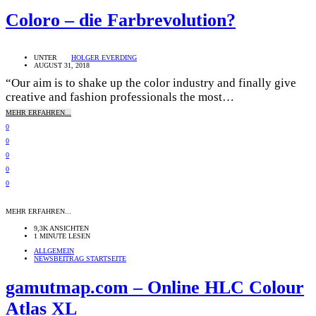
Coloro – die Farbrevolution?
UNTER
HOLGER EVERDING
AUGUST 31, 2018
“Our aim is to shake up the color industry and finally give
creative and fashion professionals the most…
MEHR ERFAHREN...
0
0
0
0
0
MEHR ERFAHREN...
9,3K ANSICHTEN
1 MINUTE LESEN
ALLGEMEIN
NEWSBEITRAG STARTSEITE
gamutmap.com – Online HLC Colour
Atlas XL