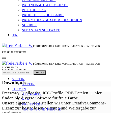
LACUNASOLUTIONS
PARTNER-MITGLIEDSCHAFT
PDF TOOLS AG
PROOF.DE | PROOF GMBH
PRO2MEDIA – MIXED MEDIA DESIGN
SCRIBUS
SEBASTIAN SOFTWARE
EN
FÖRDERUNG DER FARBKOMMUNIKATION – FARBE VON
FESSELN BEFREIEN
FÖRDERUNG DER FARBKOMMUNIKATION – FARBE VON
SUCHE NACH:
FESSELN BEFREIEN
SUCHE
VEREIN
Downloads
VEREIN
THEMEN
Freeware, Quellcodes, ICC-Profile, PDF-Dateien … hier
ALLGEMEIN
finden Sie diverse Software für freie Farbe.
NEWS
Unsere eigenen Tools stellen wir unter CreativeCommons-
FREIEFARBE
Lizenz zur kostenlosen Nutzung und Weitergabe zur
TECHNIK UND THEORIE