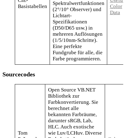
CIE-
Useful
Spektralwertfunktionen
Basistabellen
Color
(2°/10° Observer) und
Data
Lichtart-
Spezifikationen
(D50/D65 usw.) in
mehreren Auflösungen
(1/5/10nm-Schritte).
Eine perfekte
Fundgrube für alle, die
Farbe programmieren.
Sourcecodes
Open Source VB.NET
Bibliothek zur
Farbkonvertierung. Sie
berechnet alle
bekannten Farbräume,
darunter sRGB, Lab,
HLC. Auch exotische
Tom
wie Luv/LCHuv. Diverse