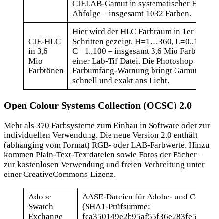
CIELAB-Gamut in systematischer HLC-
Abfolge – insgesamt 1032 Farben.
Hier wird der HLC Farbraum in 1er
CIE-HLC
Schritten gezeigt. H=1…360, L=0..100,
in 3,6
C= 1..100 – insgesamt 3,6 Mio Farböne in
Mio
einer Lab-Tif Datei. Die Photoshop
Farbtönen
Farbumfang-Warnung bringt Gamuts
schnell und exakt ans Licht.
Open Colour Systems Collection (OCSC) 2.0
Mehr als 370 Farbsysteme zum Einbau in Software oder zur
individuellen Verwendung. Die neue Version 2.0 enthält
(abhänging vom Format) RGB- oder LAB-Farbwerte. Hinzu
kommen Plain-Text-Textdateien sowie Fotos der Fächer –
zur kostenlosen Verwendung und freien Verbreitung unter
einer CreativeCommons-Lizenz.
Adobe
AASE-Dateien für Adobe- und Corel-P
Swatch
(SHA1-Prüfsumme:
Exchange
fea350149e2b95af55f36e283fe597f27