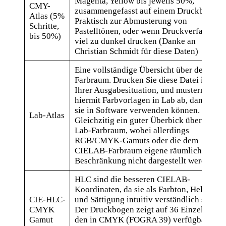
Magenta, Yellow bis jeweils 50%,
CMY-
zusammengefasst auf einem Druckbogen.
Atlas (5%
Praktisch zur Abmusterung von
Schritte,
Pastelltönen, oder wenn Druckverfahren
bis 50%)
viel zu dunkel drucken (Danke an
Christian Schmidt für diese Daten)
Eine vollständige Übersicht über den Lab-
Farbraum. Drucken Sie diese Datei in
Ihrer Ausgabesituation, und mustern Sie
hiermit Farbvorlagen in Lab ab, damit Sie
sie in Software verwenden können.
Lab-Atlas
Gleichzitig ein guter Überbick über den
Lab-Farbraum, wobei allerdings
RGB/CMYK-Gamuts oder die dem
CIELAB-Farbraum eigene räumliche
Beschränkung nicht dargestellt werden.
HLC sind die besseren CIELAB-
Koordinaten, da sie als Farbton, Helligkeit
CIE-HLC-
und Sättigung intuitiv verständlich sind.
CMYK
Der Druckbogen zeigt auf 36 Einzelseiten
Gamut
den in CMYK (FOGRA 39) verfügbaren