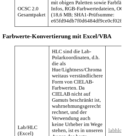
mit obigen Paletten sowie Farbfächer-F
OCSC 2.0
Infos, RGB-Farbwertedateien, OCSC-L
Gesamtpaket
(18,6 MB; SHA1-Prüfsumme:
e65fd94db7f0d6484df9ce0cf0288ecd3
Farbwerte-Konvertierung mit Excel/VBA
HLC sind die Lab-
Polarkoordinaten, d.h.
die als
Hue/Lightness/Chroma
weitaus verständlichere
Form von CIELAB-
Farbwerten. Da
CIELAB nicht auf
Gamuts beschränkt ist,
wahrnehmungsgerecht
rechnet, und der
Verwendung auch
keine Urheber im Wege
Lab/HLC
stehen, ist es in unseren
labhlc.xls
(Excel)