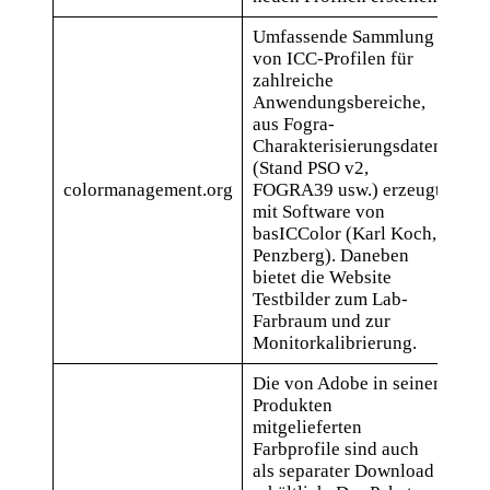
Umfassende Sammlung
von ICC-Profilen für
zahlreiche
Anwendungsbereiche,
aus Fogra-
Charakterisierungsdaten
(Stand PSO v2,
bas
colormanagement.org
FOGRA39 usw.) erzeugt
Pro
mit Software von
basICColor (Karl Koch,
Penzberg). Daneben
bietet die Website
Testbilder zum Lab-
Farbraum und zur
Monitorkalibrierung.
Die von Adobe in seinen
Produkten
mitgelieferten
Farbprofile sind auch
als separater Download