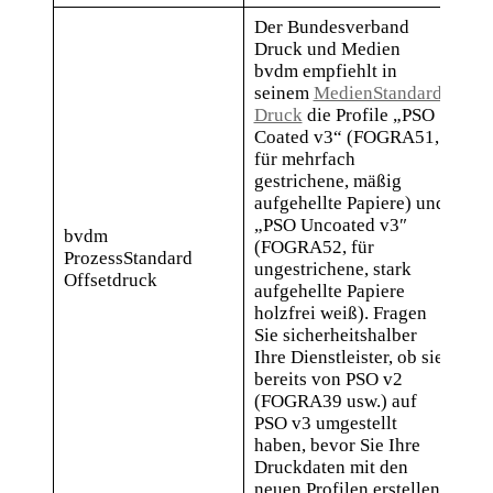
Der Bundesverband
Druck und Medien
bvdm empfiehlt in
seinem
MedienStandard
Druck
die Profile „PSO
Coated v3“ (FOGRA51,
für mehrfach
gestrichene, mäßig
aufgehellte Papiere) und
PSO
„PSO Uncoated v3″
bvdm
v3 
(FOGRA52, für
ProzessStandard
PS
ungestrichene, stark
Offsetdruck
Unc
aufgehellte Papiere
v3 
holzfrei weiß). Fragen
Sie sicherheitshalber
Ihre Dienstleister, ob sie
bereits von PSO v2
(FOGRA39 usw.) auf
PSO v3 umgestellt
haben, bevor Sie Ihre
Druckdaten mit den
neuen Profilen erstellen.