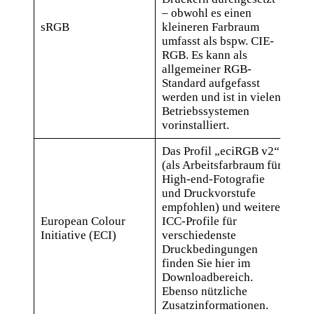
– obwohl es einen
sR
sRGB
kleineren Farbraum
Pro
umfasst als bspw. CIE-
IC
RGB. Es kann als
allgemeiner RGB-
Standard aufgefasst
werden und ist in vielen
Betriebssystemen
vorinstalliert.
Das Profil „eciRGB v2“
(als Arbeitsfarbraum für
High-end-Fotografie
und Druckvorstufe
empfohlen) und weitere
European Colour
ICC-Profile für
ICC
Initiative (ECI)
verschiedenste
der
Druckbedingungen
finden Sie hier im
Downloadbereich.
Ebenso nützliche
Zusatzinformationen.