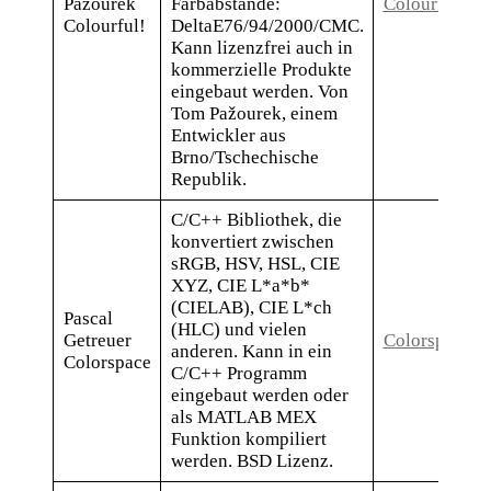
Pažourek
Farbabstände:
Colourful
Colourful!
DeltaE76/94/2000/CMC.
Kann lizenzfrei auch in
kommerzielle Produkte
eingebaut werden. Von
Tom Pažourek, einem
Entwickler aus
Brno/Tschechische
Republik.
C/C++ Bibliothek, die
konvertiert zwischen
sRGB, HSV, HSL, CIE
XYZ, CIE L*a*b*
(CIELAB), CIE L*ch
Pascal
(HLC) und vielen
Getreuer
Colorspace
anderen. Kann in ein
Colorspace
C/C++ Programm
eingebaut werden oder
als MATLAB MEX
Funktion kompiliert
werden. BSD Lizenz.