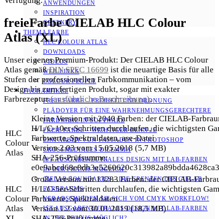
Verfügung.
ANWENDUNGEN
INSPIRATION
freieFarbe CIELAB HLC Colour
GREENERY
THEMA FARBE
Atlas (XL)
HLC COLOUR ATLAS
DOWNLOADS
Unser eigenes Premium-Produkt: Der CIELAB HLC Colour
VIDEOS
Atlas gemäß
DIN SPEC 16699
ist die neuartige Basis für alle
WEB-LINKS
Stufen der professionellen Farbkommunikation – vom
COLOUR PEOPLE
Design bis zum fertigen Produkt, sogar mit exakter
FACHARTIKEL
Farbrezeptur
(ausführliche Beschreibung)
.
FREIE FARBE – FREIHEIT UND ORDNUNG
PLÄDOYER FÜR EINE WAHRNEHMUNGS­­GERECHTERE
Kleine Version mit 2040 Farben: der CIELAB-Farbraum
FARBWAHL IN SOFTWARE
H/L/C-10er-Schritten durchlaufen, die wichtigsten
FREIE FARBE – WICHTIGER DENN JE
HLC
Farbwerte, Spektraldaten, ase-Datei
EINFÄRBEN VON FASSADEN IN PHOTOSHOP
Colour
Version 2.03 vom 15.05.2018 (5,7 MB)
CROSSMEDIALES DILEMMA
Atlas
SHA-256-Prüfsumme:
IST AUSGABENEUTRALES DESIGN MIT LAB-FARBEN
e0e9abcd68e8db3e5260620c313982a89bdda4628ca3
IN DER PRAXIS MÖGLICH?
Große Version mit 13283 Farben: der CIELAB-Farbrau
CIELAB BOUNDARIES – DIE GRENZEN DES CIELAB
HLC
H/L/C-5er-Schritten durchlaufen, die wichtigsten 
FARBRAUMS
Colour
Farbwerte, Spektraldaten
VERABSCHIEDEN SIE SICH VOM CMYK WORKFLOW!
Atlas
Version 1.2 vom 30.01.2019 (18,5 MB)
IST AUSGABENEUTRALES DESIGN MIT LAB-FARBEN
XL
SHA-256-Prüfsumme:
IN DER PRAXIS MÖGLICH?