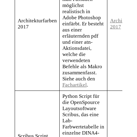
möglichst
realistisch in
Adobe Photoshop
Architekturfarben
Architektur
einfärbt. Er besteht
2017
2017
aus einer
erläuternden pdf
und einer atn-
Aktionsdatei,
welche die
verwendeten
Befehle als Makro
zusammenfasst.
Siehe auch den
Fachartikel
.
Python Script für
die OpenSpource
Layoutsoftware
Scribus, das eine
Lab-
Farbwertetabelle in
einzelne DINA4-
Scribus Script