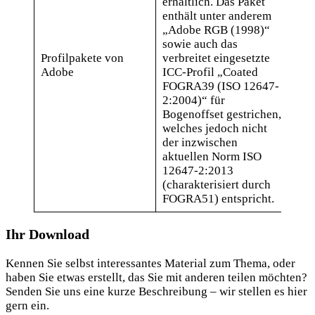
erhältlich. Das Paket
enthält unter anderem
„Adobe RGB (1998)“
Ad
sowie auch das
Pro
Profilpakete von
verbreitet eingesetzte
Wi
Adobe
ICC-Profil „Coated
Ad
FOGRA39 (ISO 12647-
Pro
2:2004)“ für
Ma
Bogenoffset gestrichen,
welches jedoch nicht
der inzwischen
aktuellen Norm ISO
12647-2:2013
(charakterisiert durch
FOGRA51) entspricht.
Ihr Download
Kennen Sie selbst interessantes Material zum Thema, oder
haben Sie etwas erstellt, das Sie mit anderen teilen möchten?
Senden Sie uns eine kurze Beschreibung – wir stellen es hier
gern ein.