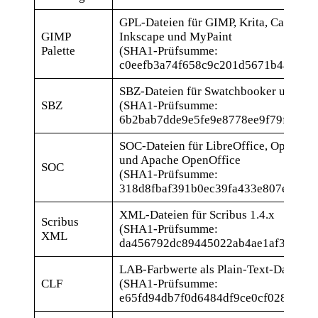
GPL-Dateien für GIMP, Krita, Calligra O
GIMP
Inkscape und MyPaint
Palette
(SHA1-Prüfsumme:
c0eefb3a74f658c9c201d5671b4af6a08
SBZ-Dateien für Swatchbooker und Scri
SBZ
(SHA1-Prüfsumme:
6b2bab7dde9e5fe9e8778ee9f79f31edc
SOC-Dateien für LibreOffice, OpenOffi
und Apache OpenOffice
SOC
(SHA1-Prüfsumme:
318d8fbaf391b0ec39fa433e807e3ec6
XML-Dateien für Scribus 1.4.x
Scribus
(SHA1-Prüfsumme:
XML
da456792dc89445022ab4ae1af3f5cce
LAB-Farbwerte als Plain-Text-Dateien (
CLF
(SHA1-Prüfsumme:
e65fd94db7f0d6484df9ce0cf0288ecd3