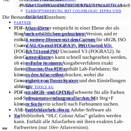
49d0bc10aeb90ee4b6f30d20305dd919caa37eca94e8
GAMUTVERGLEICHE MIT DEM HLC COLOUR ATLAS
FARBOPTIMIERUNG MIT COLORLOGIC ZEPRA UND
Die Bestandteile im Einzelnen:
COLORANT
PARTNER
PDF-Atlas: Dieser entspricht in einer Ebene der als
COLORGATE
Ringbuch erhältlichen gedruckten Version, und er
HOMANN COLORMANAGEMENT
enthält weitere Ebenen mit den Gamuts für sRGB, ISO
K-FLOW CONSULTING GMBH, BÜNDE
Coated V2, Coated FOGRA39, PSO Coated V3
KARSTEN FAESSER-EITLE – MELLOW COLOUR, E
(FOGRA 51) und PSO Uncoated V3 (FOGRA52). In
GUTENBERG.DE
den Gamut-Ebenen kann schnell nachgesehen werden,
KAPSDESIGN
ob eine Farbe in einem Ausgabeverfahren exakt
KREMER PIGMENTE
darstellbar ist. Das PDF enthält Lab-Farbdaten; Sie
LASERSOFT IMAGING
können den Atlas selbst drucken, wobei die
LACUNASOLUTIONS
Genauigkeit von Ihrem System und den Einstellungen
PARTNER-MITGLIEDSCHAFT
abhängt.
PDF TOOLS AG
PDF mit sRGB- und CMYK-Farbwerte für alle Farben
PROOF.DE | PROOF GMBH
und Softwareanwendungen aller Art. Mit Strg+F
PRO2MEDIA – MIXED MEDIA DESIGN
können Sie hierin schnell nach Farbnamen suchen.
SCRIBUS
ASE-Farbbibliothek, die in Adobe-Software als
SEBASTIAN SOFTWARE
Farbbibliothek “HLC Colour Atlas” geladen werden
EN
kann. Enthält alle Atlasfarben mit ihren exakten Lab-
Farbwerten (nur 10er-Atlasversion).