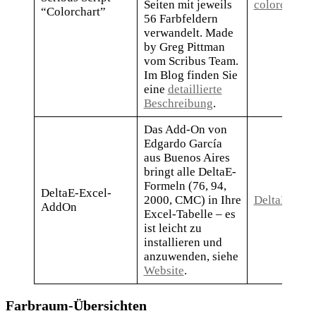
Seiten mit jeweils
colorchart_g
“Colorchart”
56 Farbfeldern
verwandelt. Made
by Greg Pittman
vom Scribus Team.
Im Blog finden Sie
eine
detaillierte
Beschreibung
.
Das Add-On von
Edgardo García
aus Buenos Aires
bringt alle DeltaE-
Formeln (76, 94,
DeltaE-Excel-
2000, CMC) in Ihre
DeltaE-Exc
AddOn
Excel-Tabelle – es
ist leicht zu
installieren und
anzuwenden, siehe
Website
.
Farbraum-Übersichten