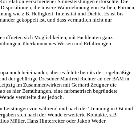
orrelation verschiedener Sinnesleistungen erforschte. Die
fte Dispositionen, die unsere Wahrnehmung von Farben, Formen,
 wie z.B. Helligkeit, Intensität und Dichte. Es ist bis
nander gekoppelt ist, und dass vermutlich nicht nur
eröffneten sich Möglichkeiten, mit Fachleuten ganz
Bemühungen, überkommenes Wissen und Erfahrungen
a noch beieinander, aber es fehlte bereits der regelmäßige
hrend der gebürtige Dresdner Manfred Richter an der BAM in
. Leipzig im Zusammenwirken mit Gerhard Zeugner die
gab es hier Bemühungen, eine farbmetrisch begründete
ende vereitelte dies jedoch.
en Leistungen vor, während und nach der Trennung in Ost und
ergaben sich nach der Wende erweiterte Kontakte, z.B.
lius Müller, Hans Hinterreiter oder Jakob Weder.