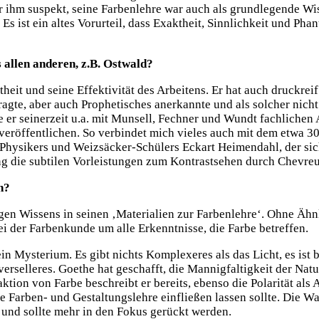
hm suspekt, seine Farbenlehre war auch als grundlegende Wisse
Es ist ein altes Vorurteil, dass Exaktheit, Sinnlichkeit und Pha
 allen anderen, z.B. Ostwald?
rtheit und seine Effektivität des Arbeitens. Er hat auch druckr
ragte, aber auch Prophetisches anerkannte und als solcher nich
r seinerzeit u.a. mit Munsell, Fechner und Wundt fachlichen 
 veröffentlichen. So verbindet mich vieles auch mit dem etwa 3
hysikers und Weizsäcker-Schülers Eckart Heimendahl, der sich
 die subtilen Vorleistungen zum Kontrastsehen durch Chevreul 
n?
gen Wissens in seinen ‚Materialien zur Farbenlehre‘. Ohne Ähn
ei der Farbenkunde um alle Erkenntnisse, die Farbe betreffen.
n Mysterium. Es gibt nichts Komplexeres als das Licht, es ist 
erselleres. Goethe hat geschafft, die Mannigfaltigkeit der Na
raktion von Farbe beschreibt er bereits, ebenso die Polarität al
 Farben- und Gestaltungslehre einfließen lassen sollte. Die Wa
 und sollte mehr in den Fokus gerückt werden.