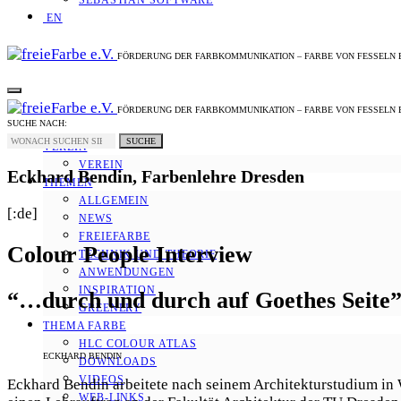
SEBASTIAN SOFTWARE
EN
FÖRDERUNG DER FARBKOMMUNIKATION – FARBE VON FESSELN 
FÖRDERUNG DER FARBKOMMUNIKATION – FARBE VON FESSELN 
SUCHE NACH:
SUCHE
VEREIN
VEREIN
Eckhard Bendin, Farbenlehre Dresden
THEMEN
ALLGEMEIN
[:de]
NEWS
FREIEFARBE
Colour People Interview
TECHNIK UND THEORIE
ANWENDUNGEN
INSPIRATION
“…durch und durch auf Goethes Seite
GREENERY
THEMA FARBE
HLC COLOUR ATLAS
ECKHARD BENDIN
DOWNLOADS
VIDEOS
Eckhard Bendin arbeitete nach seinem Architekturstudium in We
WEB-LINKS