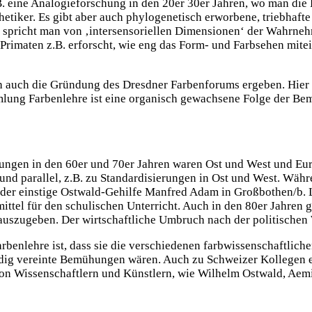
 eine Analogieforschung in den 20er 30er Jahren, wo man die K
thetiker. Es gibt aber auch phylogenetisch erworbene, triebha
richt man von ‚intersensoriellen Dimensionen‘ der Wahrnehmung
 Primaten z.B. erforscht, wie eng das Form- und Farbsehen mitei
h auch die Gründung des Dresdner Farbenforums ergeben. Hier 
mlung Farbenlehre ist eine organisch gewachsene Folge der 
gen in den 60er und 70er Jahren waren Ost und West und Europ
 und parallel, z.B. zu Standardisierungen in Ost und West. Wä
te der einstige Ostwald-Gehilfe Manfred Adam in Großbothen/b
tel für den schulischen Unterricht. Auch in den 80er Jahren 
szugeben. Der wirtschaftliche Umbruch nach der politischen W
benlehre ist, dass sie die verschiedenen farbwissenschaftlich
wendig vereinte Bemühungen wären. Auch zu Schweizer Kollegen 
von Wissenschaftlern und Künstlern, wie Wilhelm Ostwald, Aemi