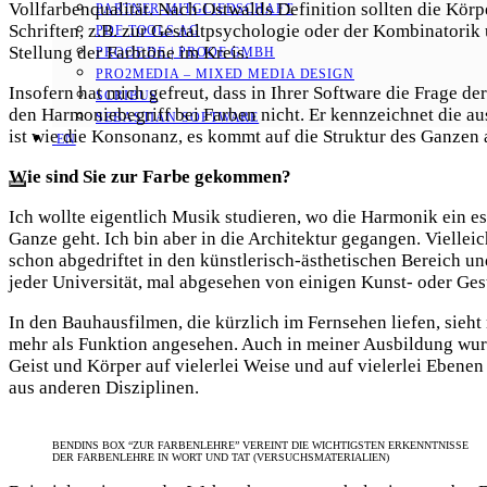
Vollfarbenqualität. Nach Ostwalds Definition sollten die Körp
PARTNER-MITGLIEDSCHAFT
Schriften, z.B. zur Gestaltpsychologie oder der Kombinatorik
PDF TOOLS AG
Stellung der Farbtöne im Kreis.
PROOF.DE | PROOF GMBH
PRO2MEDIA – MIXED MEDIA DESIGN
Insofern hat mich gefreut, dass in Ihrer Software die Frage d
SCRIBUS
den Harmoniebegriff bei Farben nicht. Er kennzeichnet die aus
SEBASTIAN SOFTWARE
ist wie die Konsonanz, es kommt auf die Struktur des Ganzen a
EN
Wie sind Sie zur Farbe gekommen?
Ich wollte eigentlich Musik studieren, wo die Harmonik ein e
Ganze geht. Ich bin aber in die Architektur gegangen. Vielleic
schon abgedriftet in den künstlerisch-ästhetischen Bereich und
jeder Universität, mal abgesehen von einigen Kunst- oder Gest
In den Bauhausfilmen, die kürzlich im Fernsehen liefen, sieht
mehr als Funktion angesehen. Auch in meiner Ausbildung wurde
Geist und Körper auf vielerlei Weise und auf vielerlei Ebenen
aus anderen Disziplinen.
BENDINS BOX “ZUR FARBENLEHRE” VEREINT DIE WICHTIGSTEN ERKENNTNISSE
DER FARBENLEHRE IN WORT UND TAT (VERSUCHSMATERIALIEN)