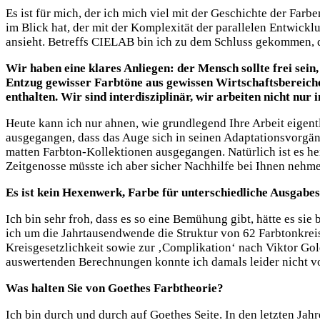
Es ist für mich, der ich mich viel mit der Geschichte der Far
im Blick hat, der mit der Komplexität der parallelen Entwic
ansieht. Betreffs CIELAB bin ich zu dem Schluss gekommen, d
Wir haben eine klares Anliegen: der Mensch sollte frei sein
Entzug gewisser Farbtöne aus gewissen Wirtschaftsbereichen
enthalten. Wir sind interdisziplinär, wir arbeiten nicht nur
Heute kann ich nur ahnen, wie grundlegend Ihre Arbeit eigen
ausgegangen, dass das Auge sich in seinen Adaptationsvorgän
matten Farbton-Kollektionen ausgegangen. Natürlich ist es 
Zeitgenosse müsste ich aber sicher Nachhilfe bei Ihnen neh
Es ist kein Hexenwerk, Farbe für unterschiedliche Ausgabe
Ich bin sehr froh, dass es so eine Bemühung gibt, hätte es s
ich um die Jahrtausendwende die Struktur von 62 Farbtonkre
Kreisgesetzlichkeit sowie zur ‚Complikation‘ nach Viktor Gold
auswertenden Berechnungen konnte ich damals leider nicht v
Was halten Sie von Goethes Farbtheorie?
Ich bin durch und durch auf Goethes Seite. In den letzten Ja