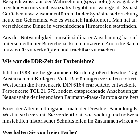
Beispielsweise aus der Wahrnehmungspsychologie: es gab z.B.
meisten von uns sind assoziativ begabt, nur wenige als Synäs
Gerüchen usw. zusammenführen. In der Synästhesieforschung sp
heute ein Geheimnis, wie es wirklich funktioniert. Man hat an
verschiedene Dinge in verschiedenen Hirnarealen stattfinden.
Aus der Notwendigkeit transdisziplinärer Anschauung hat sic
unterschiedlicher Bereiche zu kommunizieren. Auch die Sam
universitär zu verknüpfen und fruchtbar zu machen.
Wie war die DDR-Zeit der Farbenlehre?
Ich bin 1983 hierhergekommen. Bei den großen Dresdner Tagun
Austausch mit Kollegen. Viele Bemühungen verliefen isoliert
Westberlin die Farbenkarte DIN 6164 erarbeitete, entwickel
Farbenkarte TGL 21 579, zudem entsprechende Anschauungsmit
Neuausgabe der legendären Baumann-Prase-Farbtonkarte herau
Eines der Alleinstellungsmerkmale der Dresdner Sammlung Far
West in sich vereint. Sie verdeutlicht, wie wichtig und not
hinsichtlich historischer Schnittstellen im Zusammenwirken 
Was halten Sie von freier Farbe?