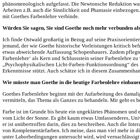
phänomenologisch aufgefasst. Die Newtonsche Reduktion war i
Arbeiten z.B. auch die Sinnlichkeit und Phantasie einbezogen. 
mit Goethes Farbenlehre verbinde.
Würden Sie sagen, Sie sind Goethe noch mehr verbunden als
Ich finde Ostwald großartig in Bezug auf seine Praxisorientie
jemand, der wie Goethe historische Vorleistungen kritisch bef
etwas abweichende Auffassung Schopenhauers. Zudem pflegte e
Farbenlehre‘ als Kern und Schlussstein seiner Farbenlehre zu
„Psychophysikalischen Licht-Farben-Funktionsordnung“ des P
Erkenntnisse stützt. Auch schätze ich in diesem Zusammenhang
Wie müsste man Goethe in die heutige Farbenlehre einbaue
Goethes Farbenlehre beginnt mit der Aufarbeitung des damali
vermitteln, das Thema als Ganzes zu behandeln. Mir geht es b
Farbe ist im Grunde bis heute ein ungeklärtes Phänomen und ei
vom Licht der Sonne. Es gibt kaum etwas Umfassenderes, Univ
er ist unübertroffen darin, dies zu beschreiben. Auch die Inte
von Komplementärfarben. Ich meine, dass man viel mehr in die
unter Laborbedingungen untersucht wird, wird vernachlässigt