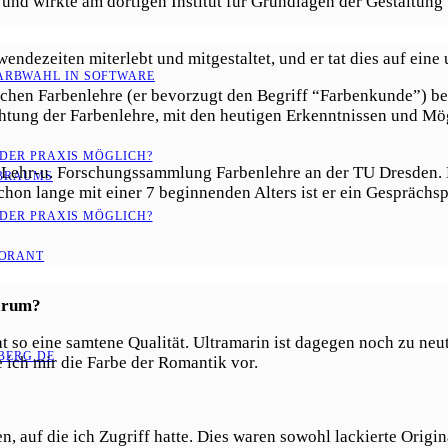
und wirkte am dortigen Institut für Grundlagen der Gestaltung 
ndezeiten miterlebt und mitgestaltet, und er tat dies auf eine
ARBWAHL IN SOFTWARE
chen Farbenlehre (er bevorzugt den Begriff “Farbenkunde”) be
htung der Farbenlehre, mit den heutigen Erkenntnissen und Mög
 DER PRAXIS MÖGLICH?
ehr-u. Forschungssammlung Farbenlehre an der TU Dresden. Es i
RBRAUMS
 schon lange mit einer 7 beginnenden Alters ist er ein Gespräch
 DER PRAXIS MÖGLICH?
LORANT
warum?
 so eine samtene Qualität. Ultramarin ist dagegen noch zu neutr
ERG.DE
e ich mir die Farbe der Romantik vor.
n, auf die ich Zugriff hatte. Dies waren sowohl lackierte Origi