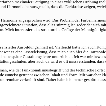
erfarben maximaler Sättigung in einer zyklischen Ordnung reali
 und Harmonik, herausgestellt, dass die Farbkreise zeigen, wel
er Harmonie angesprochen wird. Das Problem der Farbenharmonie 
gezeichnete Situation, dass alles stimmig ist. Jeder der sich m
n. Mich interessiert das strukturelle Gefüge der Mannigfaltigke
ssenzieller Ausbildungsinhalt ist. Vielleicht hätte ich auch K
ht war es eine Ersatzleistung, dass mich auch hier die Harmonie
 habe später Gestaltungslehre unterrichtet. Ich war mir bewusst,
altungsschulen, aber auch da wird es oft missverstanden, dass d
 man, wie der Funktionalismusbegriff und der technische Fortsch
 zumeist getrennt zwischen Inhalt und Form. Mir war aber klar
 untrennbar verknüpft sind. Daher habe ich immer gespürt, dass 