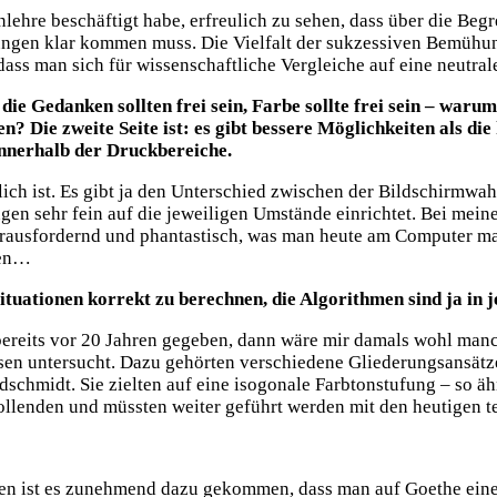
benlehre beschäftigt habe, erfreulich zu sehen, dass über die 
klungen klar kommen muss. Die Vielfalt der sukzessiven Bemühu
ass man sich für wissenschaftliche Vergleiche auf eine neutra
, die Gedanken sollten frei sein, Farbe sollte frei sein – w
? Die zweite Seite ist: es gibt bessere Möglichkeiten als di
 innerhalb der Druckbereiche.
tlich ist. Es gibt ja den Unterschied zwischen der Bildschirm
gen sehr fein auf die jeweiligen Umstände einrichtet. Bei me
herausfordernd und phantastisch, was man heute am Computer m
men…
situationen korrekt zu berechnen, die Algorithmen sind ja 
ie bereits vor 20 Jahren gegeben, dann wäre mir damals wohl m
isen untersucht. Dazu gehörten verschiedene Gliederungsansät
schmidt. Sie zielten auf eine isogonale Farbtonstufung – so ähn
ollenden und müssten weiter geführt werden mit den heutigen 
hren ist es zunehmend dazu gekommen, dass man auf Goethe eine