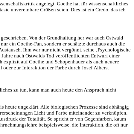
nschaftskritik angelegt. Goethe hat für wissenschaftliches
ntasie unvereinbare Größen seien. Dies ist ein Credo, das ich
eif geschrieben. Von der Grundhaltung her war auch Ostwald
t nur ein Goethe-Fan, sondern er schätzte durchaus auch die
Austausch. Ihm war nur nicht vergönnt, seine ‚Psychologische
0 Jahre nach Ostwalds Tod veröffentlichten Entwurf einer
 explizit auf Goethe und Schopenhauer als auch neuere
oder zur Interaktion der Farbe durch Josef Albers.
liches zu tun, kann man auch heute den Anspruch nicht
bis heute ungeklärt. Alle biologischen Prozesse sind abhängig
turerscheinungen Licht und Farbe miteinander zu verknüpfen,
s Ausdruck der Totalität. So spricht er von Gegenfarben, kaum
hrnehmungslehre beispielsweise, die Interaktion, die oft nur