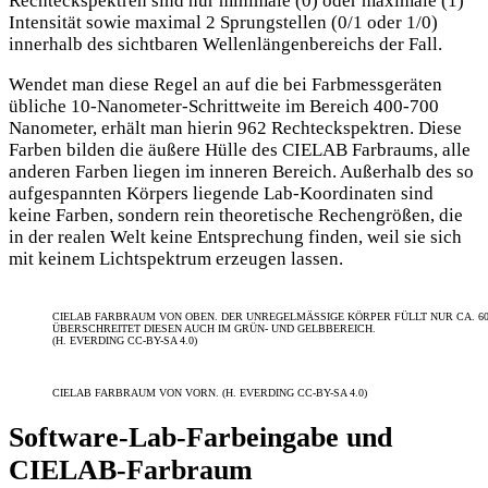
Rechteckspektren sind nur minimale (0) oder maximale (1)
Intensität sowie maximal 2 Sprungstellen (0/1 oder 1/0)
innerhalb des sichtbaren Wellenlängenbereichs der Fall.
Wendet man diese Regel an auf die bei Farbmessgeräten
übliche 10-Nanometer-Schrittweite im Bereich 400-700
Nanometer, erhält man hierin 962 Rechteckspektren. Diese
Farben bilden die äußere Hülle des CIELAB Farbraums, alle
anderen Farben liegen im inneren Bereich. Außerhalb des so
aufgespannten Körpers liegende Lab-Koordinaten sind
keine Farben, sondern rein theoretische Rechengrößen, die
in der realen Welt keine Entsprechung finden, weil sie sich
mit keinem Lichtspektrum erzeugen lassen.
CIELAB FARBRAUM VON OBEN. DER UNREGELMÄSSIGE KÖRPER FÜLLT NUR CA. 60
BERSCHREITET DIESEN AUCH IM GRÜN- UND GELBBEREICH.
(H. EVERDING CC-BY-SA 4.0)
CIELAB FARBRAUM VON VORN. (H. EVERDING CC-BY-SA 4.0)
Software-Lab-Farbeingabe und
CIELAB-Farbraum