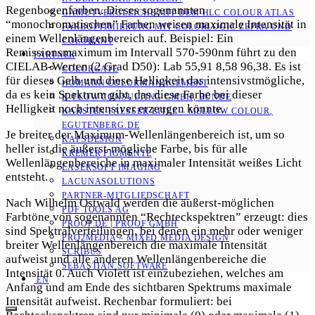
Regenbogenfarben. Dieses sogenannten
GAMUTVERGLEICHE MIT DEM HLC COLOUR ATLAS
“monochromatischen” Farben weisen maximale Intensität in
FARBOPTIMIERUNG MIT COLORLOGIC ZEPRA UND
einem Wellenlängenbereich auf.
Beispiel: Ein
COLORANT
Remissionsmaximum im Intervall 570-590nm führt zu den
PARTNER
CIELAB-Werten (2 Grad D50): Lab 55,91 8,58 96,38.
Es ist
COLORGATE
für dieses Gelb und diese Helligkeit das intensivstmögliche,
HOMANN COLORMANAGEMENT
da es kein Spektrum gibt, das diese Farbe bei dieser
K-FLOW CONSULTING GMBH, BÜNDE
Helligkeit noch intensiver erzeugen könnte.
KARSTEN FAESSER-EITLE – MELLOW COLOUR, E
GUTENBERG.DE
Je breiter der Maximum-Wellenlängenbereich ist, um so
KAPSDESIGN
heller ist die äußerst-mögliche Farbe, bis für alle
KREMER PIGMENTE
Wellenlängenbereiche in maximaler Intensität weißes Licht
LASERSOFT IMAGING
entsteht.
LACUNASOLUTIONS
PARTNER-MITGLIEDSCHAFT
Nach Wilhelm Ostwald werden die äußerst-möglichen
PDF TOOLS AG
Farbtöne von sogenannten “Rechteckspektren” erzeugt: dies
PROOF.DE | PROOF GMBH
sind Spektralverteilungen, bei denen ein mehr oder weniger
PRO2MEDIA – MIXED MEDIA DESIGN
breiter Wellenlängenbereich die maximale Intensität
SCRIBUS
aufweist und alle anderen Wellenlängenbereiche die
SEBASTIAN SOFTWARE
Intensität 0. Auch Violett ist einzubeziehen, welches am
EN
Anfang und am Ende des sichtbaren Spektrums maximale
Intensität aufweist. Rechenbar formuliert: bei