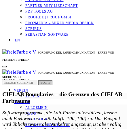
LACUNASOLUTIONS
PARTNER-MITGLIEDSCHAFT
PDF TOOLS AG
PROOF.DE | PROOF GMBH
PRO2MEDIA – MIXED MEDIA DESIGN
SCRIBUS
SEBASTIAN SOFTWARE
EN
FÖRDERUNG DER FARBKOMMUNIKATION – FARBE VON
FESSELN BEFREIEN
FÖRDERUNG DER FARBKOMMUNIKATION – FARBE VON
SUCHE NACH:
FESSELN BEFREIEN
SUCHE
VEREIN
CIELAB Boundaries – die Grenzen des CIELAB
VEREIN
Farbraums
THEMEN
ALLGEMEIN
Softwareprogramme, die Lab-Farbe unterstützen, lassen
NEWS
auch Farbwerte wie z.B. Lab(0, 100, 100) zu. Das Beispiel
FREIEFARBE
wird üblicherweise als Dunkelrot angezeigt, ist aber völlig
TECHNIK UND THEORIE