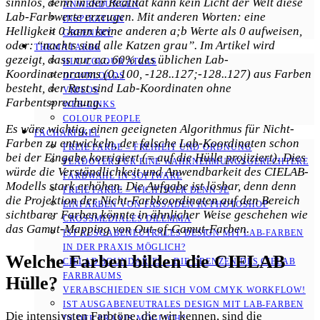
sinnlos, denn in der Realität kann kein Licht der Welt diese
ANWENDUNGEN
Lab-Farbwerte erzeugen. Mit anderen Worten: eine
INSPIRATION
Helligkeit 0 kann keine anderen a;b Werte als 0 aufweisen,
GREENERY
oder: “nachts sind alle Katzen grau”.
Im Artikel wird
THEMA FARBE
gezeigt, dass nur ca. 60% des üblichen Lab-
HLC COLOUR ATLAS
Koordinatenraums (0..100, -128..127;-128..127) aus Farben
DOWNLOADS
besteht, der Rest sind Lab-Koordinaten ohne
VIDEOS
Farbentsprechung.
WEB-LINKS
COLOUR PEOPLE
Es wäre wichtig, einen geeigneten Algorithmus für Nicht-
FACHARTIKEL
Farben zu entwickeln, der falsche Lab-Koordinaten schon
FREIE FARBE – FREIHEIT UND ORDNUNG
bei der Eingabe korrigiert (= auf die Hülle projiziert). Dies
PLÄDOYER FÜR EINE WAHRNEHMUNGS­­GERECHTERE
würde die Verständlichkeit und Anwendbarkeit des CIELAB-
FARBWAHL IN SOFTWARE
Modells stark erhöhen. Die Aufgabe ist lösbar, denn denn
FREIE FARBE – WICHTIGER DENN JE
die Projektion der Nicht-Farbkoordinaten auf den Bereich
EINFÄRBEN VON FASSADEN IN PHOTOSHOP
sichtbarer Farben könnte in ähnlicher Weise geschehen wie
CROSSMEDIALES DILEMMA
das Gamut-Mapping von Out-of-Gamut-Farben.
IST AUSGABENEUTRALES DESIGN MIT LAB-FARBEN
IN DER PRAXIS MÖGLICH?
Welche Farben bilden die CIELAB
CIELAB BOUNDARIES – DIE GRENZEN DES CIELAB
FARBRAUMS
Hülle?
VERABSCHIEDEN SIE SICH VOM CMYK WORKFLOW!
IST AUSGABENEUTRALES DESIGN MIT LAB-FARBEN
Die intensivsten Farbtöne, die wir kennen, sind die
IN DER PRAXIS MÖGLICH?