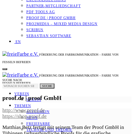
LACUNASOLUTIONS
PARTNER-MITGLIEDSCHAFT
PDF TOOLS AG
PROOF.DE | PROOF GMBH
PRO2MEDIA – MIXED MEDIA DESIGN
SCRIBUS
SEBASTIAN SOFTWARE
EN
FÖRDERUNG DER FARBKOMMUNIKATION – FARBE VON
FESSELN BEFREIEN
FÖRDERUNG DER FARBKOMMUNIKATION – FARBE VON
SUCHE NACH:
FESSELN BEFREIEN
SUCHE
VEREIN
proof.de | proof GmbH
VEREIN
THEMEN
http://www.proof.de
ALLGEMEIN
https://shop.proof.de
NEWS
FREIEFARBE
Matthias Betz fertigt mit seinem Team der Proof GmbH in
TECHNIK UND THEORIE
Tübingen farbverbindliche Proofs für die grafische