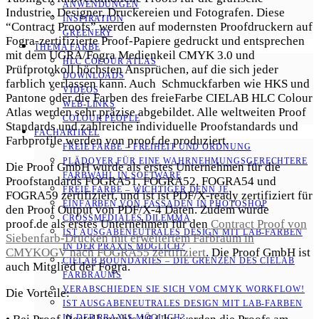
ANWENDUNGEN
Industrie, Designer, Druckereien und Fotografen. Diese
INSPIRATION
“Contract Proofs” werden auf modernsten Proofdruckern auf
GREENERY
Fogra-zertifizierte Proof-Papiere gedruckt und entsprechen
THEMA FARBE
mit dem UGRA/Fogra Medienkeil CMYK 3.0 und
HLC COLOUR ATLAS
Prüfprotokoll höchsten Ansprüchen, auf die sich jeder
DOWNLOADS
farblich verlassen kann. Auch Schmuckfarben wie HKS und
VIDEOS
Pantone oder die Farben des freieFarbe CIELAB HLC Colour
WEB-LINKS
Atlas werden sehr präzise abgebildet. Alle weltweiten Proof
COLOUR PEOPLE
Standards und zahlreiche individuelle Proofstandards und
FACHARTIKEL
Farbprofile werden von proof.de produziert.
FREIE FARBE – FREIHEIT UND ORDNUNG
PLÄDOYER FÜR EINE WAHRNEHMUNGS­­GERECHTERE
Die Proof GmbH wurde als erstes Unternehmen für die
FARBWAHL IN SOFTWARE
Proofstandards FOGRA51, FOGRA52, FOGRA54 und
FREIE FARBE – WICHTIGER DENN JE
FOGRA59 zertifiziert, und ist ist PDF/X-ready zertifiziert für
EINFÄRBEN VON FASSADEN IN PHOTOSHOP
den Proof Output von PDF/X-4 Daten. Zudem wurde
CROSSMEDIALES DILEMMA
proof.de als erstes Unternehmen für den
Contract Proof von
IST AUSGABENEUTRALES DESIGN MIT LAB-FARBEN
Siebenfarb-Drucken mit erweitertem Farbraum in
IN DER PRAXIS MÖGLICH?
CMYKOGV nach FOGRA55 zertifiziert
. Die Proof GmbH ist
CIELAB BOUNDARIES – DIE GRENZEN DES CIELAB
auch Mitglied der Fogra.
FARBRAUMS
VERABSCHIEDEN SIE SICH VOM CMYK WORKFLOW!
Die Vorteile:
IST AUSGABENEUTRALES DESIGN MIT LAB-FARBEN
IN DER PRAXIS MÖGLICH?