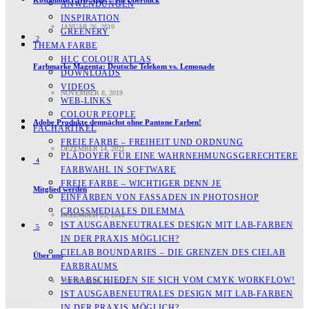
Kostenlose Farb-Apps – ein Überblick
ANWENDUNGEN
INSPIRATION
JANUAR 26, 2016
GREENERY
2
THEMA FARBE
HLC COLOUR ATLAS
Farbmarke Magenta: Deutsche Telekom vs. Lemonade
DOWNLOADS
VIDEOS
NOVEMBER 8, 2019
WEB-LINKS
COLOUR PEOPLE
Adobe Produkte demnächst ohne Pantone Farben!
FACHARTIKEL
FREIE FARBE – FREIHEIT UND ORDNUNG
DEZEMBER 14, 2021
PLÄDOYER FÜR EINE WAHRNEHMUNGS­­GERECHTERE
4
FARBWAHL IN SOFTWARE
FREIE FARBE – WICHTIGER DENN JE
Mitglied werden
EINFÄRBEN VON FASSADEN IN PHOTOSHOP
CROSSMEDIALES DILEMMA
DEZEMBER 25, 2018
IST AUSGABENEUTRALES DESIGN MIT LAB-FARBEN
5
IN DER PRAXIS MÖGLICH?
CIELAB BOUNDARIES – DIE GRENZEN DES CIELAB
Über uns
FARBRAUMS
VERABSCHIEDEN SIE SICH VOM CMYK WORKFLOW!
SEPTEMBER 29, 2022
IST AUSGABENEUTRALES DESIGN MIT LAB-FARBEN
IN DER PRAXIS MÖGLICH?